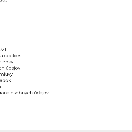
021
a cookies
ienky
ch údajov
mluvy
iadok
a
hrana osobných údajov