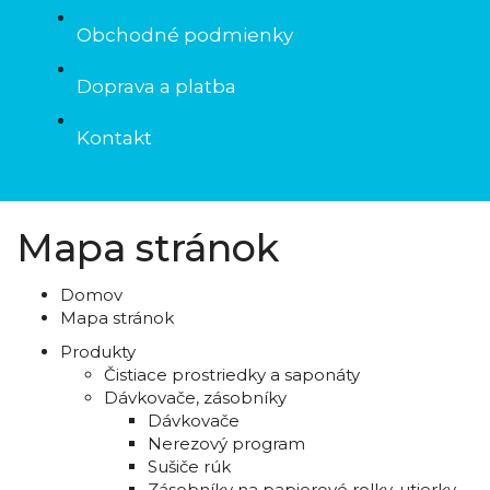
Obchodné podmienky
Doprava a platba
Kontakt
Mapa stránok
Domov
Mapa stránok
Produkty
Čistiace prostriedky a saponáty
Dávkovače, zásobníky
Dávkovače
Nerezový program
Sušiče rúk
Zásobníky na papierové rolky-utierky