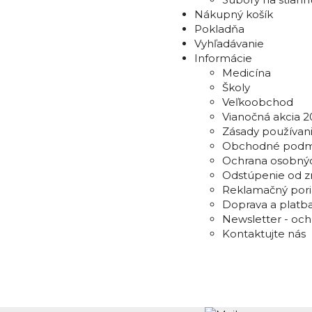
Nákupný košík
Pokladňa
Vyhľadávanie
Informácie
Medicína
Školy
Veľkoobchod
Vianočná akcia 2
Zásady používani
Obchodné podm
Ochrana osobný
Odstúpenie od z
Reklamačný por
Doprava a platb
Newsletter - oc
Kontaktujte nás