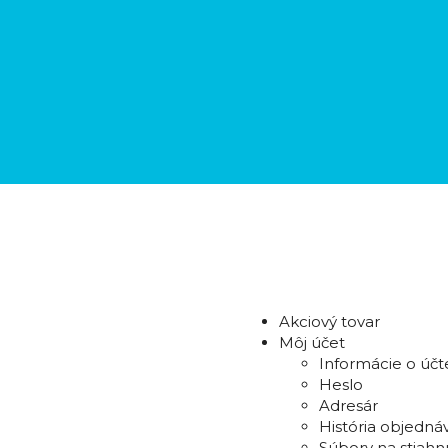
Akciový tovar
Môj účet
Informácie o účt
Heslo
Adresár
História objedná
Súbory na stiahn