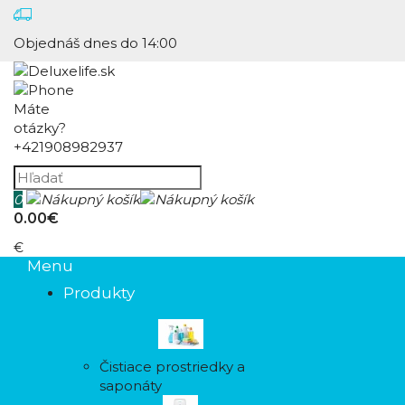
Objednáš dnes do 14:00
Máte
otázky?
+421908982937
0
0.00€
€
Menu
Produkty
Čistiace prostriedky a
saponáty