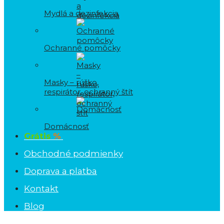
Mydlá a dezinfekcia
Ochranné pomôcky
Masky – rúško,
respirátor, ochranný štít
Domácnosť
Grátis
%
Obchodné podmienky
Doprava a platba
Kontakt
Blog