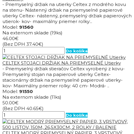
- Priemyselný držiak na utierky Celtex z modrého kovu
na stenu- Nástenný držiak na priemyselné papierové
utierky Celtex- nástenný, priemyselný držiak papierových
utierok- kov- maximálny priemer rolky:..
Model:
91560
Na externom sklade
(19ks)
46.00€
(Bez DPH 37.40€)
Do košíka
CELTEX STOJACI DRŽIAK NA PRIEMYSELNÉ Utierky
- Priemyselný držiak stieračov Celtex vyrobený z kovu-
Priemyselný stojan na papierové utierky Celtex-
stacionárny držiak na priemyselné papierové utierky-
kov- Maximálny priemer rolky: 40 cm- Modrá- ..
Model:
91550
Na externom sklade
(11ks)
50.00€
(Bez DPH 40.65€)
Do košíka
CELTEX MODRÝ PRIEMYSELNÝ PAPIER, 3 VRSTVOVÝ,