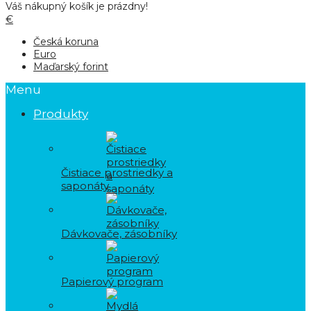
Váš nákupný košík je prázdny!
€
Česká koruna
Euro
Maďarský forint
Menu
Produkty
Čistiace prostriedky a
saponáty
Dávkovače, zásobníky
Papierový program