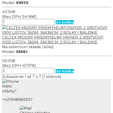
Model:
59573
43.00€
(Bez DPH 34.96€)
Do košíka
CELTEX MODRÝ PRIEMYSELNÝ PAPIER, 2 VRSTVOVÝ,
1000 LISTOV, 360M, 36X36CM, 2 ROLKY / BALENIE
Na externom sklade
(40ks)
Model:
55561
59.00€
(Bez DPH 47.97€)
Do košíka
Zobrazenie 1 až 7 z 7 (1 stránok)
Máte
otázky?
+421908982937
Otázka ohľadne