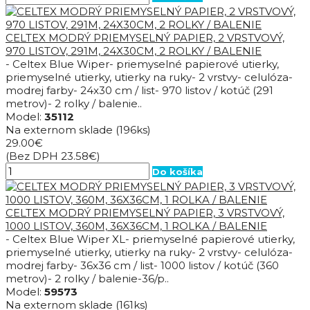
CELTEX MODRÝ PRIEMYSELNÝ PAPIER, 2 VRSTVOVÝ,
970 LISTOV, 291M, 24X30CM, 2 ROLKY / BALENIE
- Celtex Blue Wiper- priemyselné papierové utierky,
priemyselné utierky, utierky na ruky- 2 vrstvy- celulóza-
modrej farby- 24x30 cm / list- 970 listov / kotúč (291
metrov)- 2 rolky / balenie..
Model:
35112
Na externom sklade
(196ks)
29.00€
(Bez DPH 23.58€)
Do košíka
CELTEX MODRÝ PRIEMYSELNÝ PAPIER, 3 VRSTVOVÝ,
1000 LISTOV, 360M, 36X36CM, 1 ROLKA / BALENIE
- Celtex Blue Wiper XL- priemyselné papierové utierky,
priemyselné utierky, utierky na ruky- 2 vrstvy- celulóza-
modrej farby- 36x36 cm / list- 1000 listov / kotúč (360
metrov)- 2 rolky / balenie-36/p..
Model:
59573
Na externom sklade
(161ks)