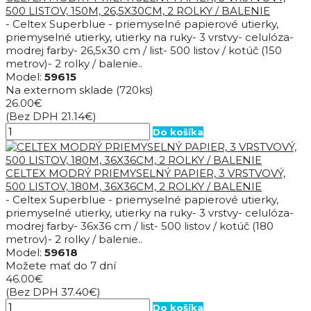
500 LISTOV, 150M, 26,5X30CM, 2 ROLKY / BALENIE
- Celtex Superblue - priemyselné papierové utierky,
priemyselné utierky, utierky na ruky- 3 vrstvy- celulóza-
modrej farby- 26,5x30 cm / list- 500 listov / kotúč (150
metrov)- 2 rolky / balenie..
Model:
59615
Na externom sklade
(720ks)
26.00€
(Bez DPH 21.14€)
Do košíka
CELTEX MODRÝ PRIEMYSELNÝ PAPIER, 3 VRSTVOVÝ,
500 LISTOV, 180M, 36X36CM, 2 ROLKY / BALENIE
- Celtex Superblue - priemyselné papierové utierky,
priemyselné utierky, utierky na ruky- 3 vrstvy- celulóza-
modrej farby- 36x36 cm / list- 500 listov / kotúč (180
metrov)- 2 rolky / balenie..
Model:
59618
Možete mať do 7 dní
46.00€
(Bez DPH 37.40€)
Do košíka