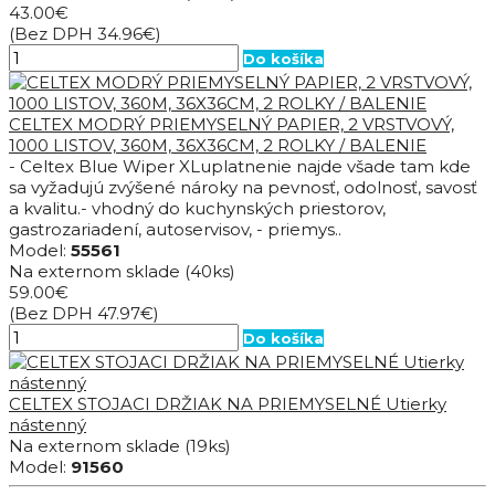
43.00€
(Bez DPH 34.96€)
Do košíka
CELTEX MODRÝ PRIEMYSELNÝ PAPIER, 2 VRSTVOVÝ,
1000 LISTOV, 360M, 36X36CM, 2 ROLKY / BALENIE
- Celtex Blue Wiper XLuplatnenie najde všade tam kde
sa vyžadujú zvýšené nároky na pevnosť, odolnosť, savosť
a kvalitu.- vhodný do kuchynských priestorov,
gastrozariadení, autoservisov, - priemys..
Model:
55561
Na externom sklade
(40ks)
59.00€
(Bez DPH 47.97€)
Do košíka
CELTEX STOJACI DRŽIAK NA PRIEMYSELNÉ Utierky
nástenný
Na externom sklade
(19ks)
Model:
91560