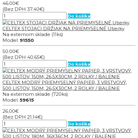
46.00€
(Bez DPH 37.40€)
Do košíka
CELTEX STOJACI DRŽIAK NA PRIEMYSELNÉ Utierky
Na externom sklade
(11ks)
Model:
91550
50.00€
(Bez DPH 40.65€)
Do košíka
CELTEX MODRÝ PRIEMYSELNÝ PAPIER, 3 VRSTVOVÝ,
500 LISTOV, 150M, 26,5X30CM, 2 ROLKY / BALENIE
Na externom sklade
(720ks)
Model:
59615
26.00€
(Bez DPH 21.14€)
Do košíka