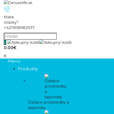
Máte
otázky?
+421908982937
0
0.00€
€
Menu
Produkty
Čistiace prostriedky a
saponáty