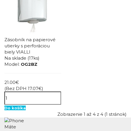
Zásobník na papierové
utierky s perforáciou
biely VIALLI
Na sklade
(17ks)
Model:
OG2BZ
21.00€
(Bez DPH 17.07€)
Do košíka
Zobrazenie 1 až 4 z 4 (1 stránok)
Máte