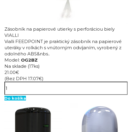
Zásobník na papierové utierky s perforáciou biely
VIALLI
Vialli FEEDPOINT je praktický zásobník na papierové
uteráky v rolkách s vnútorným odvíjaním, vyrobený z
odolného ABS&nbs..
Model:
OG2BZ
Na sklade
(17ks)
21.00€
(Bez DPH 17.07€)
Do košíka