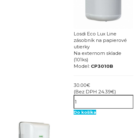
Losdi Eco Lux Line
zásobník na papierové
utierky
Na externom sklade
(101ks)
Model:
CP3010B
30.00€
(Bez DPH 24.39€)
Do košíka