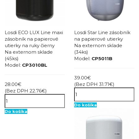
Losdi ECO LUX Line maxi
Losdi Star Line zásobník
zásobník na papierové
na papierové utierky
utierky na ruky čierny
Na externom sklade
Na externom sklade
(34ks)
(45ks)
Model:
CP5011B
Model:
CP3010BL
39.00€
28.00€
(Bez DPH 31.71€)
(Bez DPH 22.76€)
Do košíka
Do košíka