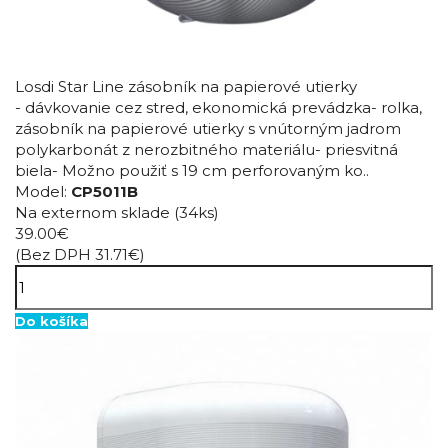
Losdi Star Line zásobník na papierové utierky
- dávkovanie cez stred, ekonomická prevádzka- rolka,
zásobník na papierové utierky s vnútorným jadrom
polykarbonát z nerozbitného materiálu- priesvitná
biela- Možno použiť s 19 cm perforovaným ko..
Model:
CP5011B
Na externom sklade
(34ks)
39.00€
(Bez DPH 31.71€)
Do košíka