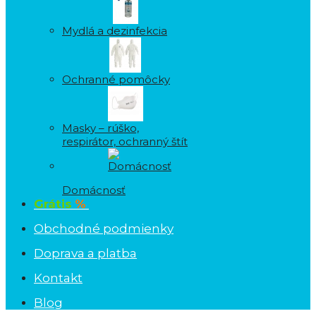
Mydlá a dezinfekcia
Ochranné pomôcky
Masky – rúško,
respirátor, ochranný štít
Domácnosť
Grátis
%
Obchodné podmienky
Doprava a platba
Kontakt
Blog