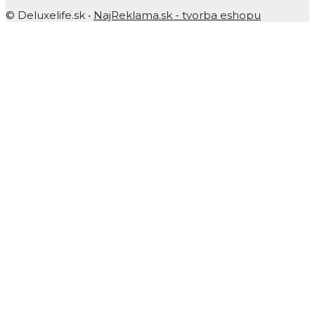
© Deluxelife.sk •
NajReklama.sk - tvorba eshopu