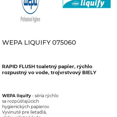
WEPA LIQUIFY 075060
RAPID FLUSH toaletný papier, rýchlo
rozpustný vo vode, trojvrstvový BIELY
WEPA liquify
- séria rýchlo
sa rozpúšťajúcich
hygienických papierov.
Vyvinuté pre lietadlá,