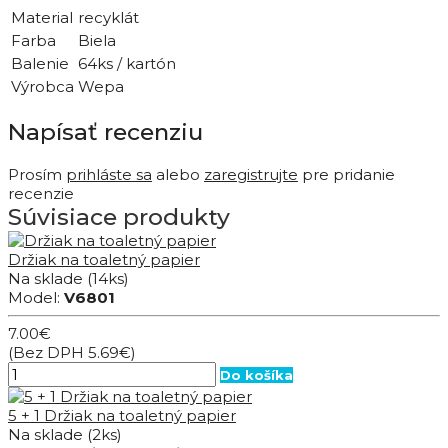
Material
recyklát
Farba
Biela
Balenie
64ks / kartón
Výrobca
Wepa
Napísať recenziu
Prosím
prihláste sa
alebo
zaregistrujte
pre pridanie
recenzie
Súvisiace produkty
Držiak na toaletný papier
Na sklade
(14ks)
Model:
V6801
7.00€
(Bez DPH 5.69€)
Do košíka
5 + 1 Držiak na toaletný papier
Na sklade
(2ks)