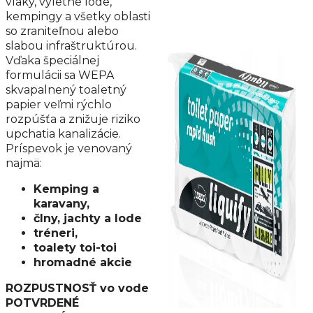
vlaky, výletné lode,
kempingy a všetky oblasti
so zraniteľnou alebo
slabou infraštruktúrou.
Vďaka špeciálnej
formulácii sa WEPA
skvapalnený toaletný
papier veľmi rýchlo
rozpúšťa a znižuje riziko
upchatia kanalizácie.
Príspevok je venovaný
najmä:
Kemping a
karavany,
člny, jachty a lode
tréneri,
toalety toi-toi
hromadné akcie
ROZPUSTNOSŤ vo vode
POTVRDENÉ