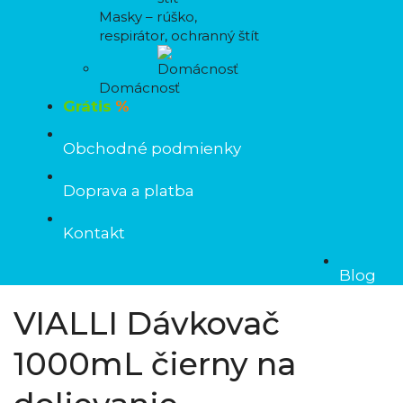
Masky – rúško,
respirátor, ochranný štít
Domácnosť
Grátis
%
Obchodné podmienky
Doprava a platba
Kontakt
Blog
VIALLI Dávkovač
1000mL čierny na