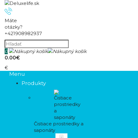
Máte
otázky?
+421908982937
0
0.00€
€
Menu
Produkty
Čistiace prostriedky a
saponáty