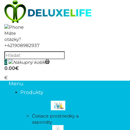
Máte
otázky?
+421908982937
0
0.00€
€
Menu
Produkty
Čistiace prostriedky a
saponáty