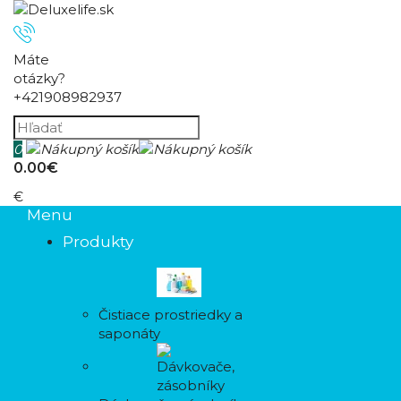
Máte
otázky?
+421908982937
0
0.00€
€
Menu
Produkty
Čistiace prostriedky a
saponáty