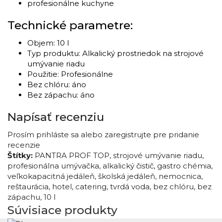
profesionálne kuchyne
Technické parametre:
Objem: 10 l
Typ produktu: Alkalický prostriedok na strojové
umývanie riadu
Použitie: Profesionálne
Bez chlóru: áno
Bez zápachu: áno
Napísať recenziu
Prosím
prihláste sa
alebo
zaregistrujte
pre pridanie
recenzie
Štítky:
PANTRA PROF TOP
,
strojové umývanie riadu
,
profesionálna umývačka
,
alkalický čistič
,
gastro chémia
,
veľkokapacitná jedáleň
,
školská jedáleň
,
nemocnica
,
reštaurácia
,
hotel
,
catering
,
tvrdá voda
,
bez chlóru
,
bez
zápachu
,
10 l
Súvisiace produkty