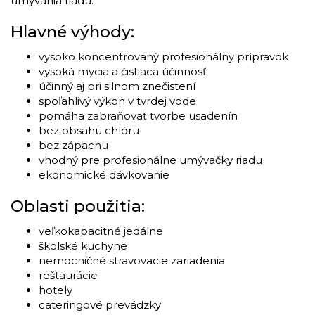
umývania riadu.
Hlavné výhody:
vysoko koncentrovaný profesionálny prípravok
vysoká mycia a čistiaca účinnosť
účinný aj pri silnom znečistení
spoľahlivý výkon v tvrdej vode
pomáha zabraňovať tvorbe usadenín
bez obsahu chlóru
bez zápachu
vhodný pre profesionálne umývačky riadu
ekonomické dávkovanie
Oblasti použitia:
veľkokapacitné jedálne
školské kuchyne
nemocničné stravovacie zariadenia
reštaurácie
hotely
cateringové prevádzky