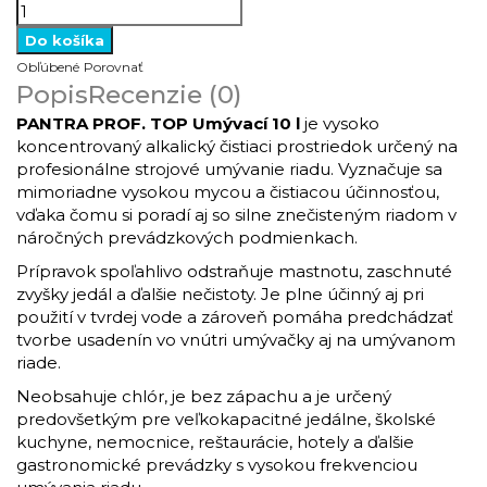
Obľúbené
Porovnať
Popis
Recenzie (0)
PANTRA PROF. TOP Umývací 10 l
je vysoko
koncentrovaný alkalický čistiaci prostriedok určený na
profesionálne strojové umývanie riadu. Vyznačuje sa
mimoriadne vysokou mycou a čistiacou účinnosťou,
vďaka čomu si poradí aj so silne znečisteným riadom v
náročných prevádzkových podmienkach.
Prípravok spoľahlivo odstraňuje mastnotu, zaschnuté
zvyšky jedál a ďalšie nečistoty. Je plne účinný aj pri
použití v tvrdej vode a zároveň pomáha predchádzať
tvorbe usadenín vo vnútri umývačky aj na umývanom
riade.
Neobsahuje chlór, je bez zápachu a je určený
predovšetkým pre veľkokapacitné jedálne, školské
kuchyne, nemocnice, reštaurácie, hotely a ďalšie
gastronomické prevádzky s vysokou frekvenciou