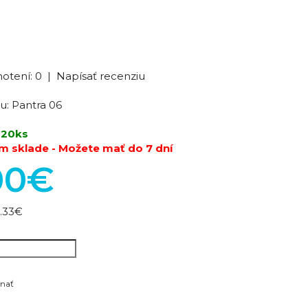
otení: 0
|
Napísať recenziu
u:
Pantra 06
 20ks
m sklade - Možete mať do 7 dní
00€
.33€
nať