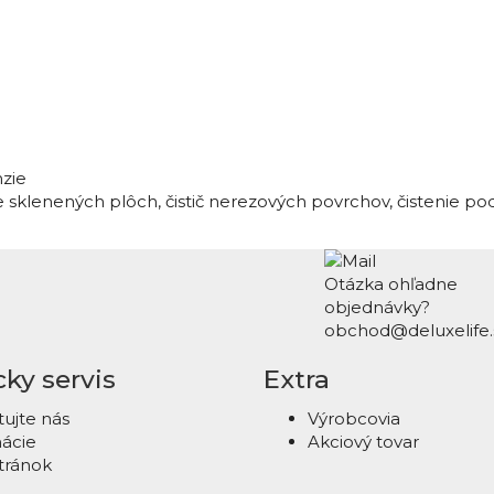
nzie
ie sklenených plôch
,
čistič nerezových povrchov
,
čistenie po
Otázka ohľadne
objednávky?
obchod@deluxelife.
ky servis
Extra
ujte nás
Výrobcovia
ácie
Akciový tovar
tránok