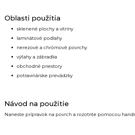
Oblasti
použitia
sklenené
plochy
a
vitríny
laminátové
podlahy
nerezové
a
chrómové
povrchy
výťahy
a
zábradlia
obchodné
priestory
potravinárske
prevádzky
Návod
na
použitie
Naneste
prípravok
na
povrch
a
rozotrite
pomocou
handr