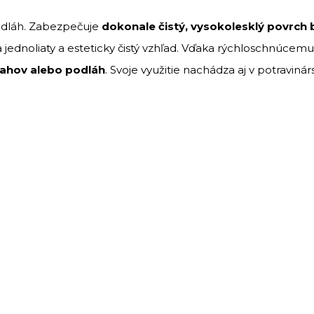
dláh.
Zabezpečuje
dokonale
čistý,
vysokolesklý
povrch
a
jednoliaty
a
esteticky
čistý
vzhľad.
Vďaka
rýchloschnúcem
ťahov
alebo
podláh
.
Svoje
využitie
nachádza
aj
v
potraviná