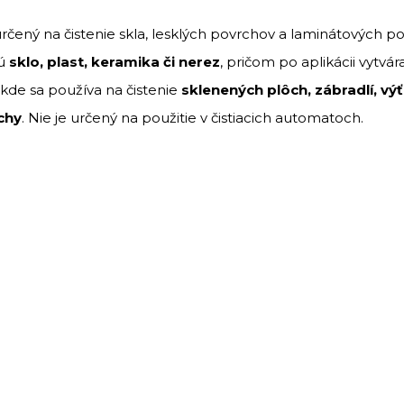
určený
na
čistenie
skla,
lesklých
povrchov
a
laminátových
po
ú
sklo,
plast,
keramika
či
nerez
,
pričom
po
aplikácii
vytvár
kde
sa
používa
na
čistenie
sklenených
plôch,
zábradlí,
vý
chy
.
Nie
je
určený
na
použitie
v
čistiacich
automatoch.