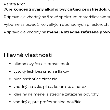
Pantra
Prof.
06
je
koncentrovaný
alkoholový
čistiaci
prostriedok
,
Prípravok
je
vhodný
na
široké
spektrum
materiálov
ako
s
Výborne
sa
osvedčil
vo
veľkých
obchodných
priestoroch,
Prípravok
je
vhodný
na
menej
a
stredne
zaťažené
povr
Hlavné
vlastnosti
alkoholový
čistiaci
prostriedok
vysoký
lesk
bez
šmúh
a
fľakov
rýchloschnúce
zloženie
vhodný
na
sklo,
plast,
keramiku
a
nerez
ideálny
na
menej
a
stredne
zaťažené
povrchy
vhodný
aj
pre
profesionálne
použitie