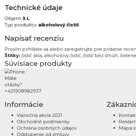
Technické
údaje
Objem:
5
L
Typ
produktu:
alkoholový
čistič
Napísať recenziu
Prosím
prihláste sa
alebo
zaregistrujte
pre pridanie rece
Štítky:
čistič skla
,
alkoholový čistič
,
čistič bez šmúh
,
čisten
Súvisiace produkty
Máte
otázky?
+421908982937
Informácie
Zákazníc
Vianočná akcia 2021
Kontakt
Obchodné podmienky
Reklam
Ochrana osobných údajov
Mapa s
Odstúpenie od zmluvy