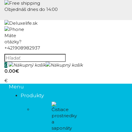
Objednáš dnes do 14:00
Máte
otázky?
+421908982937
0
0.00€
€
Menu
Produkty