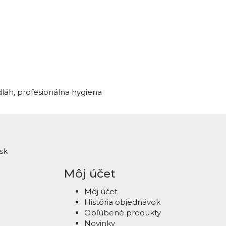
dláh
,
profesionálna hygiena
sk
Môj účet
Môj účet
História objednávok
Obľúbené produkty
Novinky