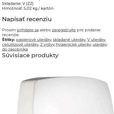
Skladanie:
V (
ZZ)
Hmotnosť: 5,02
kg /
kartón
Napísať recenziu
Prosím
prihláste sa
alebo
zaregistrujte
pre pridanie
recenzie
Štítky:
papierové uteráky
,
skladané uteráky
,
V uteráky
,
celulózové uteráky
,
2 vrstvy
,
hygienické utierky
,
uteráky
do zásobníka
Súvisiace produkty