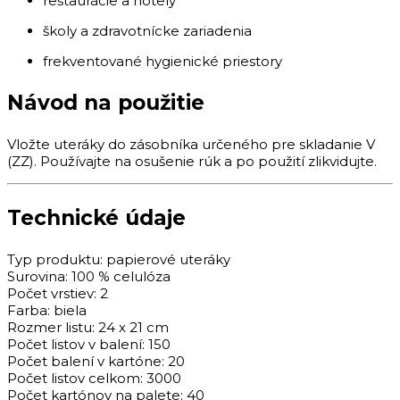
reštaurácie
a
hotely
školy
a
zdravotnícke
zariadenia
frekventované
hygienické
priestory
Návod
na
použitie
Vložte
uteráky
do
zásobníka
určeného
pre
skladanie
V
(
ZZ).
Používajte
na
osušenie
rúk
a
po
použití
zlikvidujte.
Technické
údaje
Typ
produktu:
papierové
uteráky
Surovina: 100 %
celulóza
Počet
vrstiev: 2
Farba:
biela
Rozmer
listu: 24
x 21
cm
Počet
listov
v
balení: 150
Počet
balení
v
kartóne: 20
Počet
listov
celkom: 3000
Počet
kartónov
na
palete: 40