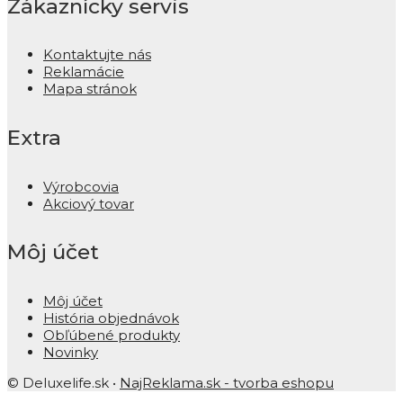
Zákaznícky servis
Kontaktujte nás
Reklamácie
Mapa stránok
Extra
Výrobcovia
Akciový tovar
Môj účet
Môj účet
História objednávok
Obľúbené produkty
Novinky
© Deluxelife.sk •
NajReklama.sk - tvorba eshopu