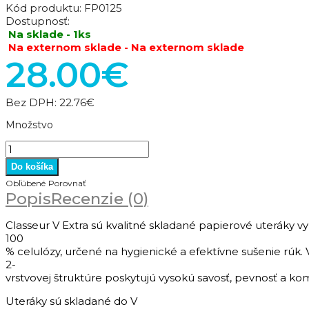
Kód produktu:
FP0125
Dostupnosť:
Na sklade - 1ks
Na externom sklade - Na externom sklade
28.00€
Bez DPH:
22.76€
Množstvo
Obľúbené
Porovnať
Popis
Recenzie (0)
Classeur
V
Extra
sú
kvalitné
skladané
papierové
uteráky
v
100
%
celulózy,
určené
na
hygienické
a
efektívne
sušenie
rúk.
2-
vrstvovej
štruktúre
poskytujú
vysokú
savosť,
pevnosť
a
kom
Uteráky
sú
skladané
do
V