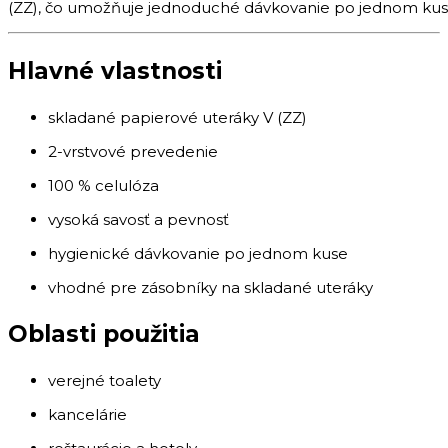
(
ZZ),
čo
umožňuje
jednoduché
dávkovanie
po
jednom
ku
Hlavné
vlastnosti
skladané
papierové
uteráky
V (
ZZ)
2-
vrstvové
prevedenie
100 %
celulóza
vysoká
savosť
a
pevnosť
hygienické
dávkovanie
po
jednom
kuse
vhodné
pre
zásobníky
na
skladané
uteráky
Oblasti
použitia
verejné
toalety
kancelárie