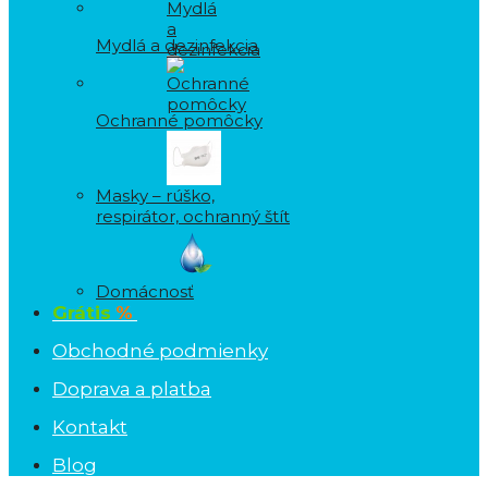
Mydlá a dezinfekcia
Ochranné pomôcky
Masky – rúško,
respirátor, ochranný štít
Domácnosť
Grátis
%
Obchodné podmienky
Doprava a platba
Kontakt
Blog