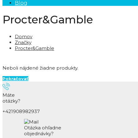
Blog
Procter&Gamble
Domov
Značky
Procter&Gamble
Neboli nájdené žiadne produkty.
Pokračovať
Máte
otázky?
+421908982937
Otázka ohľadne
objednávky?