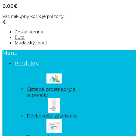
0.00€
Váš nákupný košík je prázdny!
€
Česká koruna
Euro
Maďarský forint
Menu
Produkty
Čistiace prostriedky a
saponáty
Dávkovače, zásobníky