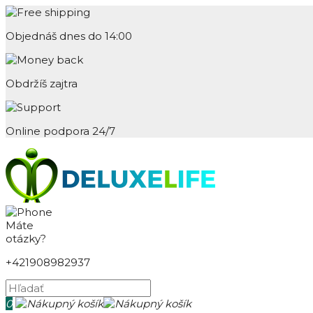
Objednáš dnes do 14:00
Obdržíš zajtra
Online podpora 24/7
Máte
otázky?
+421908982937
0