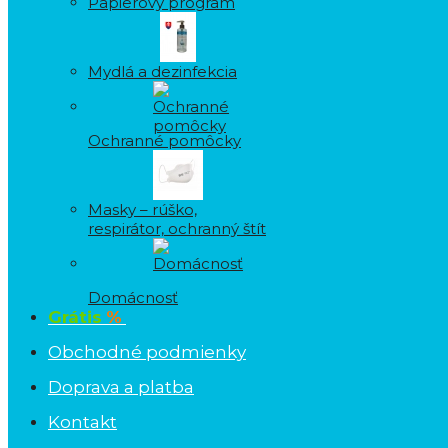
Papierový program
Mydlá a dezinfekcia
Ochranné pomôcky
Masky – rúško,
respirátor, ochranný štít
Domácnosť
Grátis
%
Obchodné podmienky
Doprava a platba
Kontakt