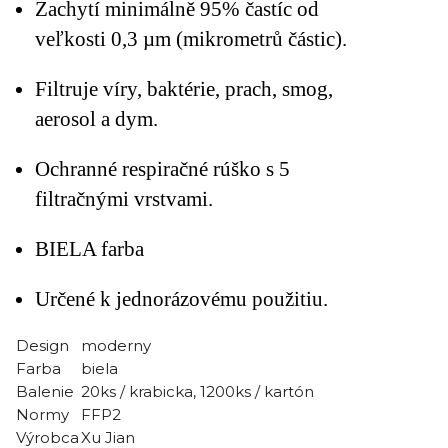
Zachytí minimálně 95% častíc od
veľkosti 0,3 µm (mikrometrů částic).
Filtruje víry, baktérie, prach, smog,
aerosol a dym.
Ochranné respiračné rúško s 5
filtračnými vrstvami.
BIELA farba
Určené k jednorázovému použitiu.
Design
moderny
Farba
biela
Balenie
20ks / krabicka, 1200ks / kartón
Normy
FFP2
Výrobca
Xu Jian