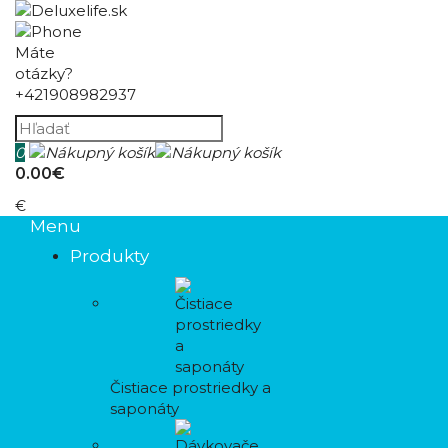
Máte
otázky?
+421908982937
0
0.00€
€
Menu
Produkty
Čistiace prostriedky a
saponáty