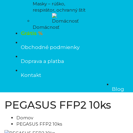
Masky – rúško,
respirátor, ochranný štít
Domácnosť
Grátis
%
Obchodné podmienky
Doprava a platba
Kontakt
Blog
PEGASUS FFP2 10ks
Domov
PEGASUS FFP2 10ks