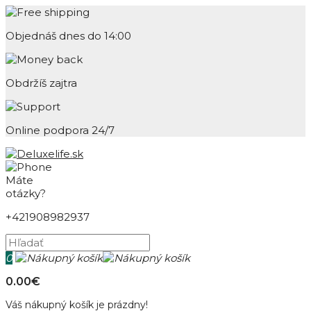
Objednáš dnes do 14:00
Obdržíš zajtra
Online podpora 24/7
Máte
otázky?
+421908982937
0
0.00€
Váš nákupný košík je prázdny!