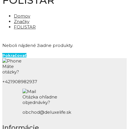
FOLISTAR
Domov
Značky
FOLISTAR
Neboli nájdené žiadne produkty.
Pokračovať
Máte
otázky?
+421908982937
Otázka ohľadne
objednávky?
obchod@deluxelife.sk
Informácie