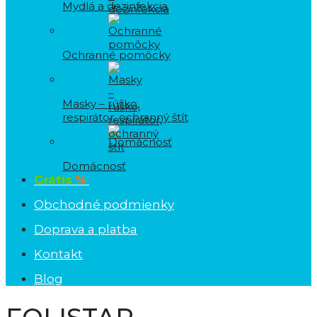
Mydlá a dezinfekcia
Ochranné pomôcky
Masky – rúško,
respirátor, ochranný štít
Domácnosť
Grátis
%
Obchodné podmienky
Doprava a platba
Kontakt
Blog