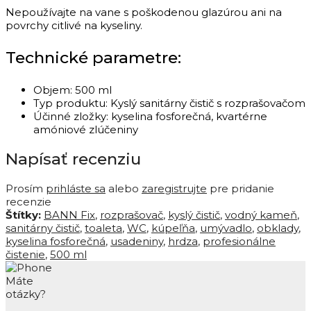
Nepoužívajte na vane s poškodenou glazúrou ani na
povrchy citlivé na kyseliny.
Technické parametre:
Objem: 500 ml
Typ produktu: Kyslý sanitárny čistič s rozprašovačom
Účinné zložky: kyselina fosforečná, kvartérne
amóniové zlúčeniny
Napísať recenziu
Prosím
prihláste sa
alebo
zaregistrujte
pre pridanie
recenzie
Štítky:
BANN Fix
,
rozprašovač
,
kyslý čistič
,
vodný kameň
,
sanitárny čistič
,
toaleta
,
WC
,
kúpeľňa
,
umývadlo
,
obklady
,
kyselina fosforečná
,
usadeniny
,
hrdza
,
profesionálne
čistenie
,
500 ml
Máte
otázky?