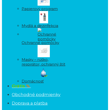
Papierový program
Mydlá a dezinfekcia
Ochranné pomôcky
Masky – rúško,
respirátor, ochranný štít
Domácnosť
Grátis
%
Obchodné podmienky
Doprava a platba