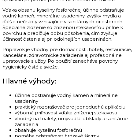
Vďaka obsahu kyseliny fosforečnej účinne odstraňuje
vodný kameň, minerálne usadeniny, zvyšky mydla a
ďalšie nečistoty vznikajúce v sanitárnych priestoroch.
Špeciálne zloženie so zníženou stekavosťou priľne k
povrchu a predlžuje dobu pôsobenia, čím zvyšuje
účinnosť čistenia aj pri odolnejších usadeninách.
Prípravok je vhodný pre domácnosti, hotely, reštaurácie,
kancelárie, zdravotnícke zariadenia aj profesionálne
upratovacie služby. Po použití zanecháva povrchy
hygienicky čisté a svieže.
Hlavné výhody:
účinne odstraňuje vodný kameň a minerálne
usadeniny
praktický rozprašovač pre jednoduchú aplikáciu
výborná priľnavosť vďaka zníženej stekavosti
vhodný na toalety, umývadlá, obklady a sanitárne
zariadenia
obsahuje kyselinu fosforečnú
pomáha odstraňovať hrdzavé škvrny