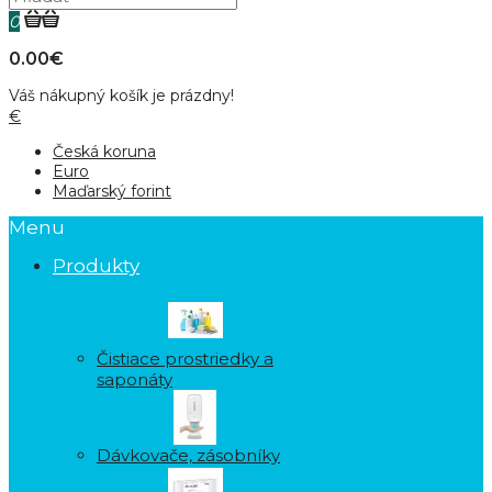
0
0.00€
Váš nákupný košík je prázdny!
€
Česká koruna
Euro
Maďarský forint
Menu
Produkty
Čistiace prostriedky a
saponáty
Dávkovače, zásobníky