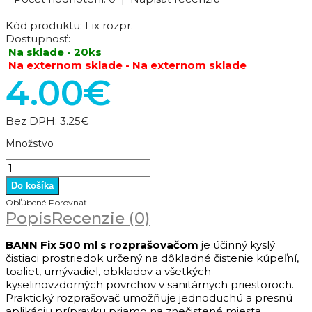
Kód produktu:
Fix rozpr.
Dostupnosť:
Na sklade - 20ks
Na externom sklade - Na externom sklade
4.00€
Bez DPH:
3.25€
Množstvo
Obľúbené
Porovnať
Popis
Recenzie (0)
BANN Fix 500 ml s rozprašovačom
je účinný kyslý
čistiaci prostriedok určený na dôkladné čistenie kúpeľní,
toaliet, umývadiel, obkladov a všetkých
kyselinovzdorných povrchov v sanitárnych priestoroch.
Praktický rozprašovač umožňuje jednoduchú a presnú
aplikáciu prípravku priamo na znečistené miesta.