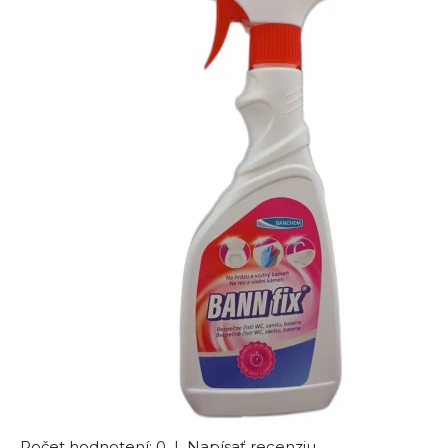
Počet hodnotení: 0
|
Napísať recenziu