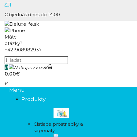
Objednáš dnes do 14:00
Máte
otázky?
+421908982937
0
0.00€
€
Menu
Produkty
Čistiace prostriedky a
saponáty