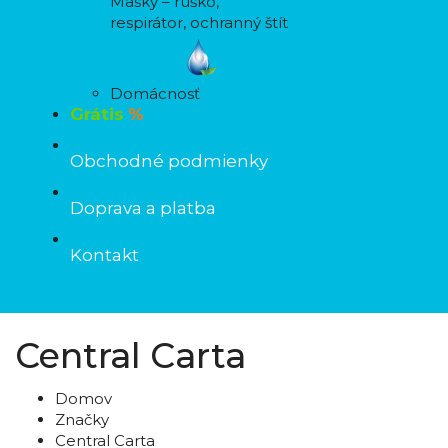
Masky – rúško,
respirátor, ochranný štít
Domácnosť
Grátis
%
Obchodné podmienky
Doprava a platba
Kontakt
Central Carta
Domov
Značky
Central Carta