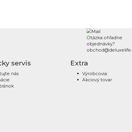
Otázka ohľadne
objednávky?
obchod@deluxelife.
ky servis
Extra
ujte nás
Výrobcovia
ácie
Akciový tovar
tránok