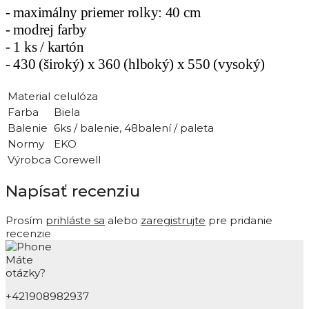
- maximálny priemer rolky: 40 cm
- modrej farby
- 1 ks / kartón
- 430 (široký) x 360 (hlboký) x 550 (vysoký)
Material
celulóza
Farba
Biela
Balenie
6ks / balenie, 48balení / paleta
Normy
EKO
Výrobca
Corewell
Napísať recenziu
Prosím
prihláste sa
alebo
zaregistrujte
pre pridanie
recenzie
Máte
otázky?
+421908982937