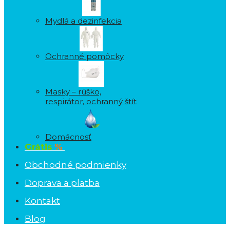
Mydlá a dezinfekcia
Ochranné pomôcky
Masky – rúško,
respirátor, ochranný štít
Domácnosť
Grátis
%
Obchodné podmienky
Doprava a platba
Kontakt
Blog