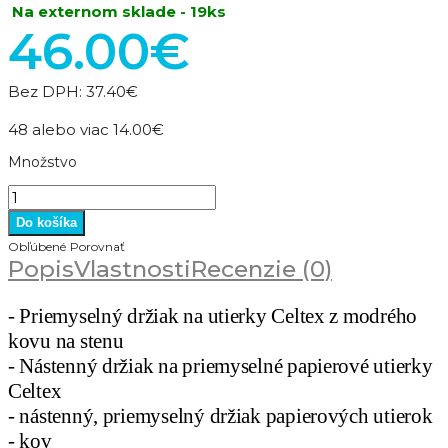
Na externom sklade - 19ks
46.00€
Bez DPH:
37.40€
48 alebo viac 14.00€
Množstvo
Obľúbené
Porovnať
Popis
Vlastnosti
Recenzie (0)
- Priemyselný držiak na utierky Celtex z modrého
kovu na stenu
- Nástenný držiak na priemyselné papierové utierky
Celtex
- nástenný, priemyselný držiak papierových utierok
- kov