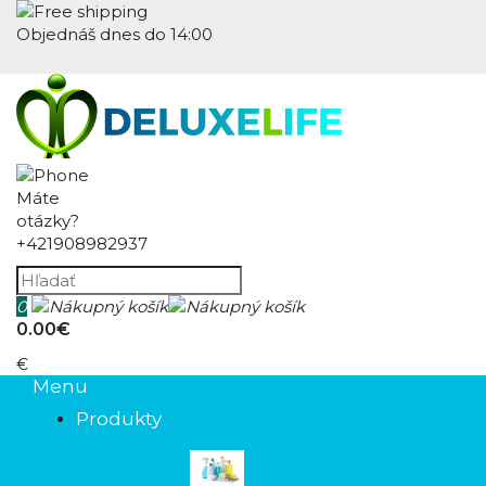
Objednáš dnes do 14:00
Máte
otázky?
+421908982937
0
0.00€
€
Menu
Produkty