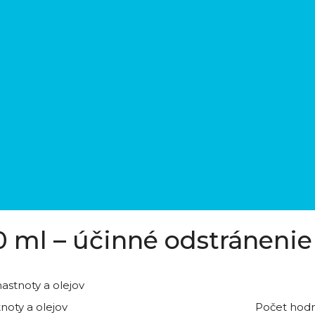
0 ml – účinné odstránenie
astnoty a olejov
Počet hodn