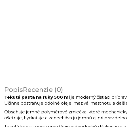
Popis
Recenzie (0)
Tekutá pasta na ruky 500 ml
je moderný čistiaci prípra
Účinne odstraňuje odolné oleje, mazivá, mastnotu a ďalši
Obsahuje jemné polymérové zrniečka, ktoré mechanicky
ošetruje, hydratuje a zanecháva ju jemnú aj pri pravideln
Tekutá konzistencia umožňuje jednoduché dávkovanie a p