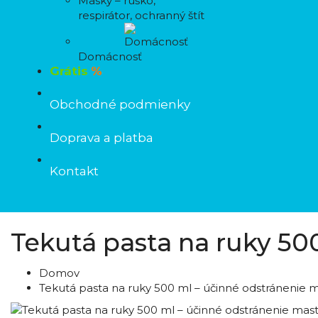
Masky – rúško,
respirátor, ochranný štít
Domácnosť
Grátis
%
Obchodné podmienky
Doprava a platba
Kontakt
Tekutá pasta na ruky 50
Domov
Tekutá pasta na ruky 500 ml – účinné odstránenie m