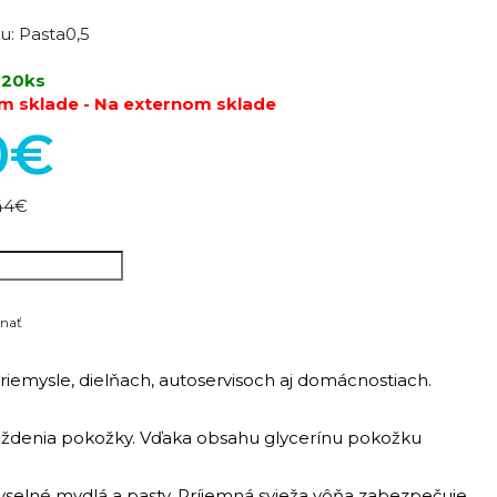
u:
Pasta0,5
 20ks
m sklade - Na externom sklade
0€
44€
nať
riemysle, dielňach, autoservisoch aj domácnostiach.
áždenia pokožky. Vďaka obsahu glycerínu pokožku
yselné mydlá a pasty. Príjemná svieža vôňa zabezpečuje