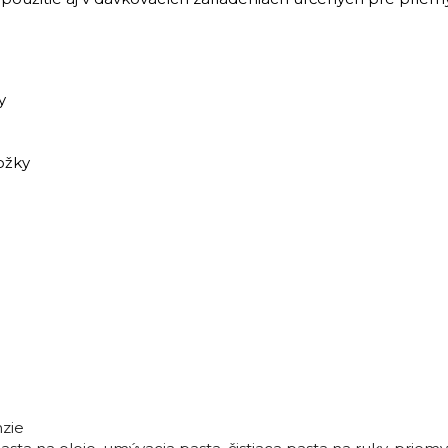
y
ožky
nzie