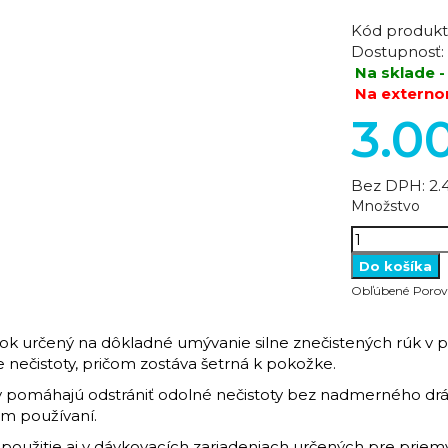
Kód produkt
Dostupnosť:
Na sklade -
Na externo
3.0
Bez DPH:
2.
Množstvo
Obľúbené
Porov
vok určený na dôkladné umývanie silne znečistených rúk v p
e nečistoty, pričom zostáva šetrná k pokožke.
 pomáhajú odstrániť odolné nečistoty bez nadmerného dr
om používaní.
oužitie aj v dávkovacích zariadeniach určených pre priem