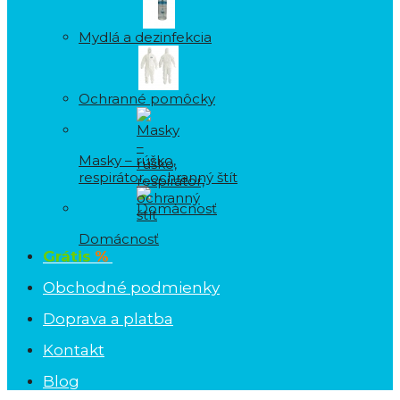
Mydlá a dezinfekcia
Ochranné pomôcky
Masky – rúško,
respirátor, ochranný štít
Domácnosť
Grátis
%
Obchodné podmienky
Doprava a platba
Kontakt
Blog